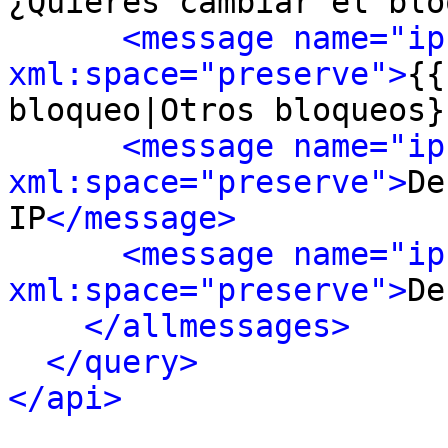
¿Quieres cambiar el blo
<message name="ip
xml:space="preserve">
{{
bloqueo|Otros bloqueos}
<message name="ip
xml:space="preserve">
De
IP
</message>
<message name="ip
xml:space="preserve">
De
</allmessages>
</query>
</api>