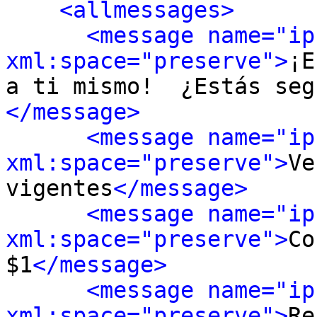
<allmessages>
<message name="ip
xml:space="preserve">
¡E
a ti mismo!  ¿Estás seg
</message>
<message name="ip
xml:space="preserve">
Ve
vigentes
</message>
<message name="ip
xml:space="preserve">
Co
$1
</message>
<message name="ip
xml:space="preserve">
Re